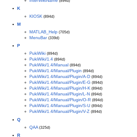
InterWikiName
(894d)
K
KIOSK
(894d)
M
MATLAB_Help
(705d)
MenuBar
(339d)
P
PukiWiki
(894d)
PukiWiki/1.4
(894d)
PukiWiki/1.4/Manual
(894d)
PukiWiki/1.4/Manual/Plugin
(894d)
PukiWiki/1.4/Manual/Plugin/A-D
(894d)
PukiWiki/1.4/Manual/Plugin/E-G
(894d)
PukiWiki/1.4/Manual/Plugin/H-K
(894d)
PukiWiki/1.4/Manual/Plugin/L-N
(894d)
PukiWiki/1.4/Manual/Plugin/O-R
(894d)
PukiWiki/1.4/Manual/Plugin/S-U
(894d)
PukiWiki/1.4/Manual/Plugin/V-Z
(894d)
Q
QAA
(325d)
R