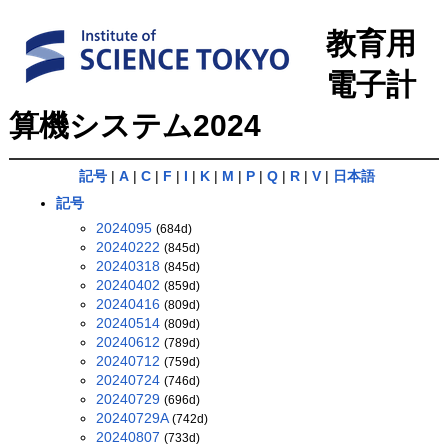
教育用
電子計
算機システム2024
記号
|
A
|
C
|
F
|
I
|
K
|
M
|
P
|
Q
|
R
|
V
|
日本語
記号
2024095
(684d)
20240222
(845d)
20240318
(845d)
20240402
(859d)
20240416
(809d)
20240514
(809d)
20240612
(789d)
20240712
(759d)
20240724
(746d)
20240729
(696d)
20240729A
(742d)
20240807
(733d)