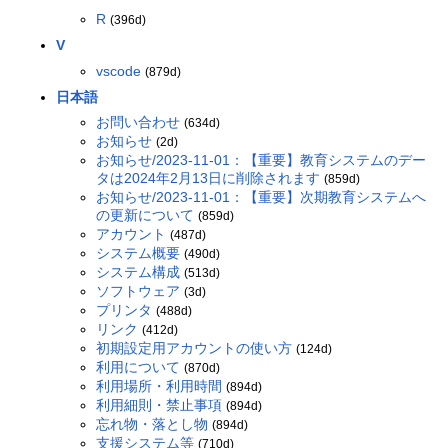
R
(396d)
V
vscode
(879d)
日本語
お問い合わせ
(634d)
お知らせ
(2d)
お知らせ/2023-11-01：【重要】教育システムのデー
タは2024年2月13日に削除されます
(859d)
お知らせ/2023-11-01：【重要】次期教育システムへ
の更新について
(859d)
アカウント
(487d)
システム概要
(490d)
システム構成
(513d)
ソフトウェア
(3d)
プリンタ
(488d)
リンク
(412d)
初期設定用アカウントの使い方
(124d)
利用について
(870d)
利用場所・利用時間
(894d)
利用細則・禁止事項
(894d)
忘れ物・落とし物
(894d)
支援システム等
(710d)