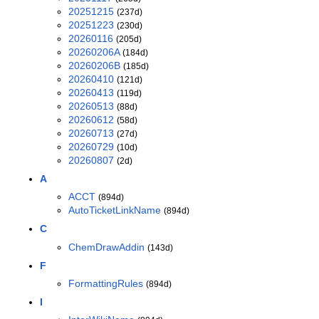
20251215
(237d)
20251223
(230d)
20260116
(205d)
20260206A
(184d)
20260206B
(185d)
20260410
(121d)
20260413
(119d)
20260513
(88d)
20260612
(58d)
20260713
(27d)
20260729
(10d)
20260807
(2d)
A
ACCT
(894d)
AutoTicketLinkName
(894d)
C
ChemDrawAddin
(143d)
F
FormattingRules
(894d)
I